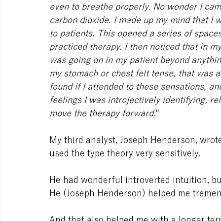
even to breathe properly. No wonder I cam
carbon dioxide. I made up my mind that I w
to patients. This opened a series of space
practiced therapy. I then noticed that in my
was going on in my patient beyond anything
my stomach or chest felt tense, that was a s
found if I attended to these sensations, an
feelings I was introjectively identifying,
move the therapy forward.
"
My third analyst, Joseph Henderson, wrote
used the type theory very sensitively.
He had wonderful introverted intuition, bu
He (Joseph Henderson) helped me tremendo
And that also helped me with a longer ter