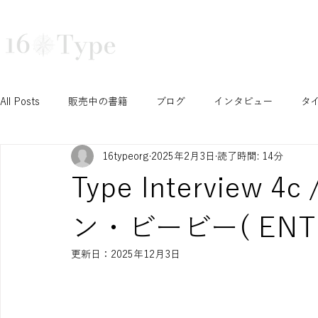
16タイプ診断で深まる自己理解と組織活性化｜16Type株式会社
TRAINING
COURSE
TEA
All Posts
販売中の書籍
ブログ
インタビュー
タ
16typeorg
2025年2月3日
読了時間: 14分
N/S セッション
T/F セッション
J/P セッション
Type Interview 4c 
Ni セッション
お知らせ
イベント
開催予定イベ
ン・ビービー( ENTP
更新日：
2025年12月3日
INTPみさこの成長ブログ
学生セッション
認定コース