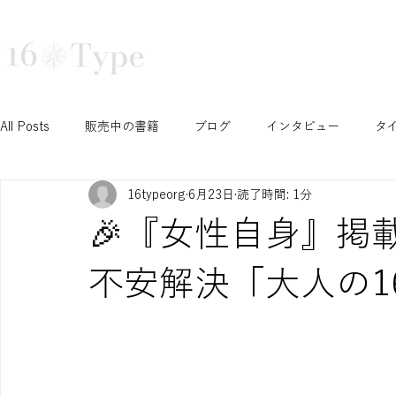
16タイプ診断で深まる自己理解と組織活性化｜16Type株式会社
TRAINING
COURSE
TEA
All Posts
販売中の書籍
ブログ
インタビュー
タ
16typeorg
6月23日
読了時間: 1分
N/S セッション
T/F セッション
J/P セッション
🎉『女性自身』掲
Ni セッション
お知らせ
イベント
開催予定イベ
不安解決「大人の1
INTPみさこの成長ブログ
学生セッション
認定コース