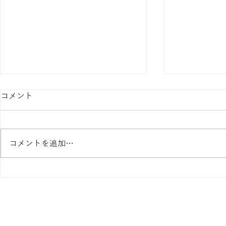
コメント
コメントを追加…
T/Fセッションで気づいた親
Type Inte
切心
ュ・ケーヒー 