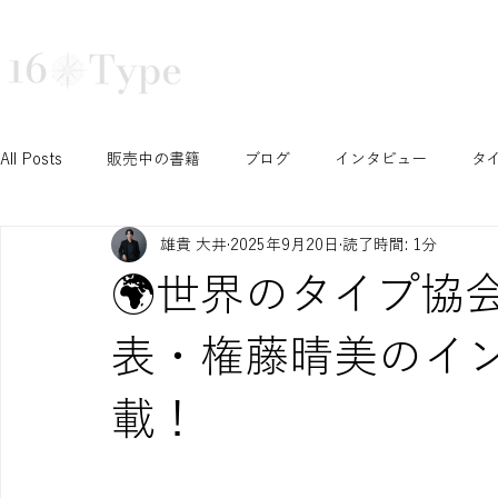
16タイプ診断で深まる自己理解と組織活性化｜16Type株式会社
TRAINING
COURSE
TEA
All Posts
販売中の書籍
ブログ
インタビュー
タ
雄貴 大井
2025年9月20日
読了時間: 1分
N/S セッション
T/F セッション
J/P セッション
🌍世界のタイプ協会A
Ni セッション
お知らせ
イベント
開催予定イベ
表・権藤晴美のイ
載！
INTPみさこの成長ブログ
学生セッション
認定コース