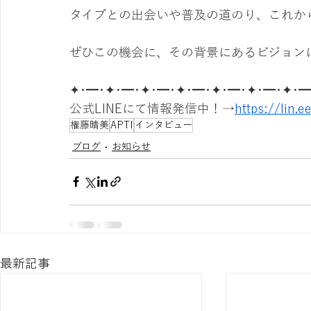
タイプとの出会いや普及の道のり、これか
ぜひこの機会に、その背景にあるビジョン
✦･━･✦･━･✦･━･✦･━･✦･━･✦･━･✦･━
公式LINEにて情報発信中！→
https://lin.
権藤晴美
APTI
インタビュー
ブログ
お知らせ
最新記事