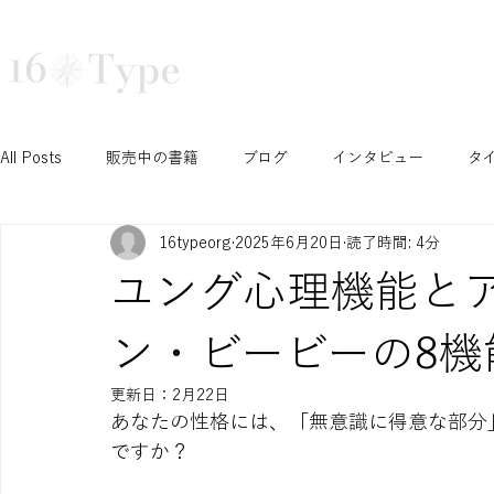
16タイプ診断で深まる自己理解と組織活性化｜16Type株式会社
TRAINING
COURSE
TEA
All Posts
販売中の書籍
ブログ
インタビュー
タ
16typeorg
2025年6月20日
読了時間: 4分
N/S セッション
T/F セッション
J/P セッション
ユング心理機能と
Ni セッション
お知らせ
イベント
開催予定イベ
ン・ビービーの8機
更新日：
2月22日
あなたの性格には、「無意識に得意な部分
INTPみさこの成長ブログ
学生セッション
認定コース
ですか？