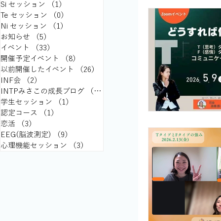
Si セッション
（1）
1件の記事
Te セッション
（0）
0件の記事
Ni セッション
（1）
1件の記事
お知らせ
（5）
5件の記事
イベント
（33）
33件の記事
開催予定イベント
（8）
8件の記事
以前開催したイベント
（26）
26件の記事
INF会
（2）
2件の記事
INTPみさこの成長ブログ
（15）
15件の記事
学生セッション
（1）
1件の記事
認定コース
（1）
1件の記事
恋活
（3）
3件の記事
EEG(脳波測定)
（9）
9件の記事
心理機能セッション
（3）
3件の記事