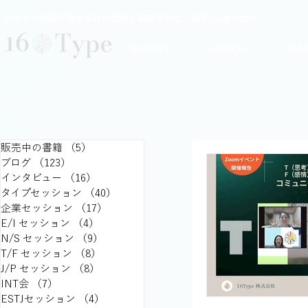
16タイプ診断で深まる自己理解と組織活性化｜16Type株式会社
TRAINING
COURSE
TEA
販売中の書籍
（5）
5件の記事
ブログ
（123）
123件の記事
インタビュー
（16）
16件の記事
タイプセッション
（40）
40件の記事
企業セッション
（17）
17件の記事
E/I セッション
（4）
4件の記事
N/S セッション
（9）
9件の記事
T/F セッション
（8）
8件の記事
J/P セッション
（8）
8件の記事
INT会
（7）
7件の記事
ESTJセッション
（4）
4件の記事