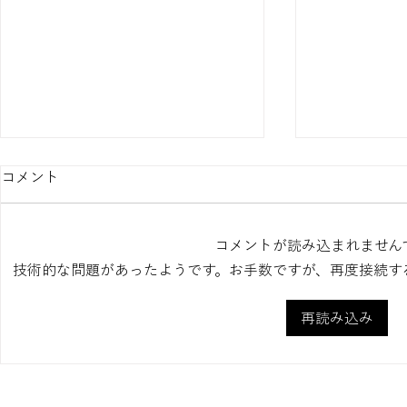
コメント
コメントが読み込まれません
技術的な問題があったようです。お手数ですが、再度接続す
再読み込み
タイプ専門家と話せる！16タ
【16タイプ
イプおしゃべり会 葛西 東
格から読み
京メトロ東西線「葛西」駅よ
を知り自分