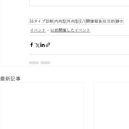
16タイプ診断
内向型
外向型
E/I
開催報告
社交的
静か
イベント
以前開催したイベント
最新記事