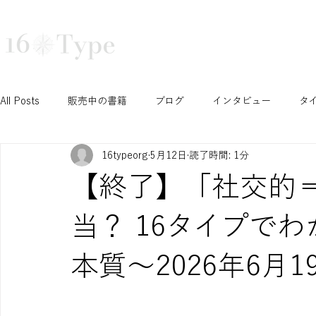
16タイプ診断で深まる自己理解と組織活性化｜16Type株式会社
TRAINING
COURSE
TEA
All Posts
販売中の書籍
ブログ
インタビュー
タ
16typeorg
5月12日
読了時間: 1分
N/S セッション
T/F セッション
J/P セッション
【終了】「社交的＝
Ni セッション
お知らせ
イベント
開催予定イベ
当？ 16タイプで
本質〜2026年6月19日
INTPみさこの成長ブログ
学生セッション
認定コース