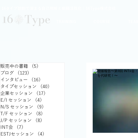
16タイプ診断で深まる自己理解と組織活性化｜16Type株式会社
TRAINING
COURSE
TEA
販売中の書籍
（5）
5件の記事
ブログ
（123）
123件の記事
インタビュー
（16）
16件の記事
タイプセッション
（40）
40件の記事
企業セッション
（17）
17件の記事
E/I セッション
（4）
4件の記事
N/S セッション
（9）
9件の記事
T/F セッション
（8）
8件の記事
J/P セッション
（8）
8件の記事
INT会
（7）
7件の記事
ESTJセッション
（4）
4件の記事