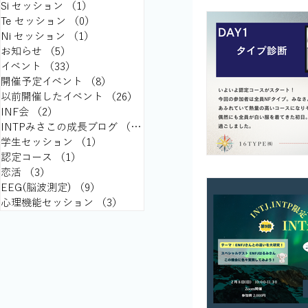
Si セッション
（1）
1件の記事
Te セッション
（0）
0件の記事
Ni セッション
（1）
1件の記事
お知らせ
（5）
5件の記事
イベント
（33）
33件の記事
開催予定イベント
（8）
8件の記事
以前開催したイベント
（26）
26件の記事
INF会
（2）
2件の記事
INTPみさこの成長ブログ
（15）
15件の記事
学生セッション
（1）
1件の記事
認定コース
（1）
1件の記事
恋活
（3）
3件の記事
EEG(脳波測定)
（9）
9件の記事
心理機能セッション
（3）
3件の記事