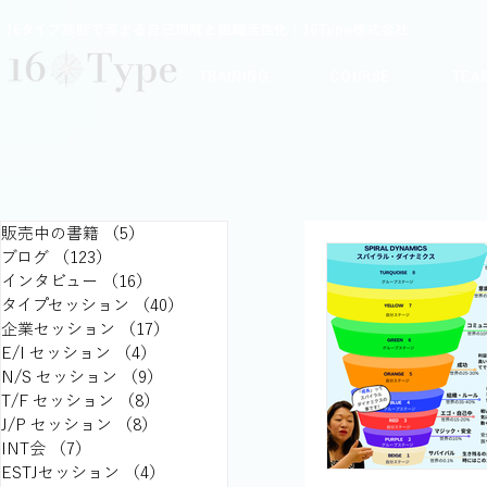
16タイプ診断で深まる自己理解と組織活性化｜16Type株式会社
TRAINING
COURSE
TEA
販売中の書籍
（5）
5件の記事
ブログ
（123）
123件の記事
インタビュー
（16）
16件の記事
タイプセッション
（40）
40件の記事
企業セッション
（17）
17件の記事
E/I セッション
（4）
4件の記事
N/S セッション
（9）
9件の記事
T/F セッション
（8）
8件の記事
J/P セッション
（8）
8件の記事
INT会
（7）
7件の記事
ESTJセッション
（4）
4件の記事