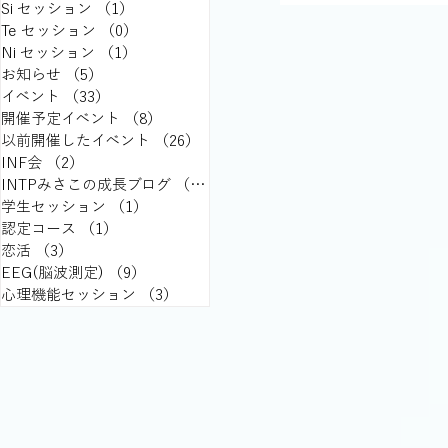
Si セッション
（1）
1件の記事
Te セッション
（0）
0件の記事
Ni セッション
（1）
1件の記事
お知らせ
（5）
5件の記事
イベント
（33）
33件の記事
開催予定イベント
（8）
8件の記事
以前開催したイベント
（26）
26件の記事
INF会
（2）
2件の記事
INTPみさこの成長ブログ
（15）
15件の記事
学生セッション
（1）
1件の記事
認定コース
（1）
1件の記事
恋活
（3）
3件の記事
EEG(脳波測定)
（9）
9件の記事
心理機能セッション
（3）
3件の記事