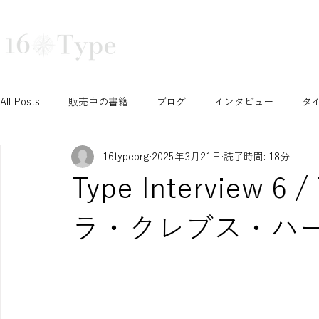
16タイプ診断で深まる自己理解と組織活性化｜16Type株式会社
TRAINING
COURSE
TEA
All Posts
販売中の書籍
ブログ
インタビュー
タ
16typeorg
2025年3月21日
読了時間: 18分
N/S セッション
T/F セッション
J/P セッション
Type Interview 6 
Ni セッション
お知らせ
イベント
開催予定イベ
ラ・クレブス・ハーシ
INTPみさこの成長ブログ
学生セッション
認定コース