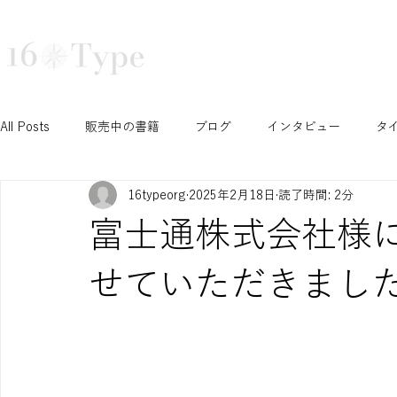
16タイプ診断で深まる自己理解と組織活性化｜16Type株式会社
TRAINING
COURSE
TEA
All Posts
販売中の書籍
ブログ
インタビュー
タ
16typeorg
2025年2月18日
読了時間: 2分
N/S セッション
T/F セッション
J/P セッション
富士通株式会社様に
Ni セッション
お知らせ
イベント
開催予定イベ
せていただきまし
INTPみさこの成長ブログ
学生セッション
認定コース