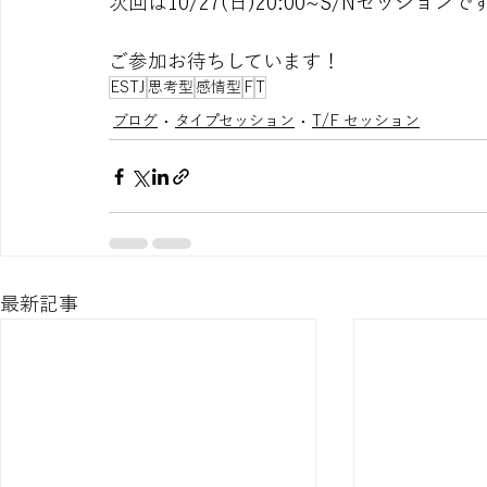
次回は10/27(日)20:00~S/Nセッションで
ご参加お待ちしています！
ESTJ
思考型
感情型
F
T
ブログ
タイプセッション
T/F セッション
最新記事