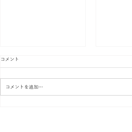
コメント
コメントを追加…
T/Fセッションで気づいた親
Type Inte
切心
ュ・ケーヒー 