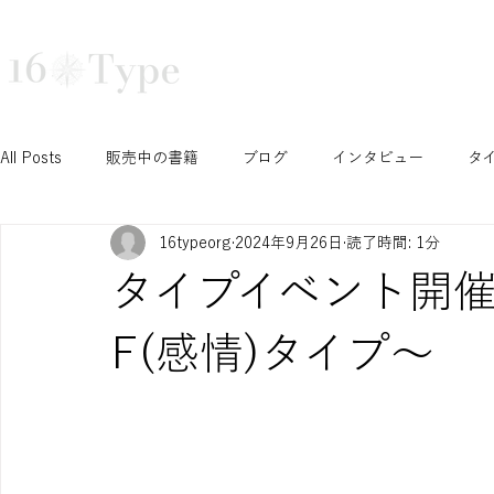
16タイプ診断で深まる自己理解と組織活性化｜16Type株式会社
TRAINING
COURSE
TEA
All Posts
販売中の書籍
ブログ
インタビュー
タ
16typeorg
2024年9月26日
読了時間: 1分
N/S セッション
T/F セッション
J/P セッション
タイプイベント開催
Ni セッション
お知らせ
イベント
開催予定イベ
F(感情)タイプ〜
INTPみさこの成長ブログ
学生セッション
認定コース