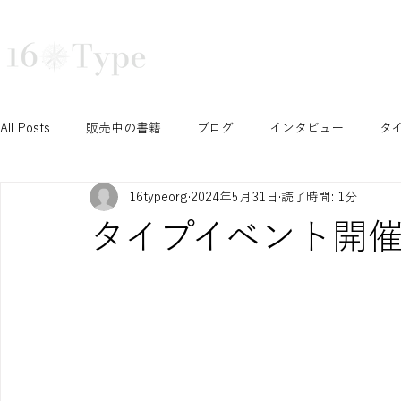
16タイプ診断で深まる自己理解と組織活性化｜16Type株式会社
TRAINING
COURSE
TEA
All Posts
販売中の書籍
ブログ
インタビュー
タ
16typeorg
2024年5月31日
読了時間: 1分
N/S セッション
T/F セッション
J/P セッション
タイプイベント開催！
Ni セッション
お知らせ
イベント
開催予定イベ
INTPみさこの成長ブログ
学生セッション
認定コース