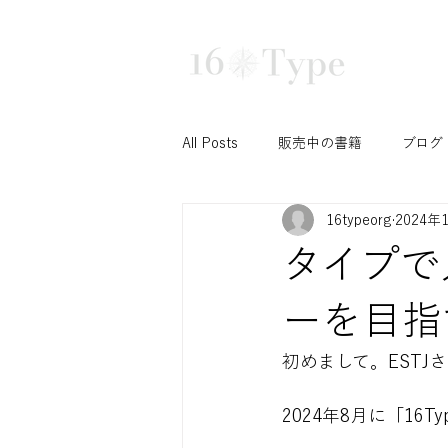
16タイプ診断で深まる自己理解と組織活性化｜
TRAINING
All Posts
販売中の書籍
ブログ
16typeorg
2024年
N/S セッション
T/F セッシ
タイプで
Ni セッション
お知らせ
ーを目指す
初めまして。ESTJ
INTPみさこの成長ブログ
学
2024年8月に「16T