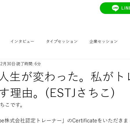
16Type株式会社
LI
COURSE
TEAM
EEG
EVENT
CO
インタビュー
タイプセッション
企業セッション
12月30日
読了時間: 6分
ョン
J/P セッション
INT会
ESTJセッション
Si 
人生が変わった。私がト
イベント
開催予定イベント
以前開催したイベント
IN
理由。(ESTJさちこ)
さちこです。
生セッション
認定コース
恋活
EEG(脳波測定)
心
ype株式会社認定トレーナー」のCertificateをいただき