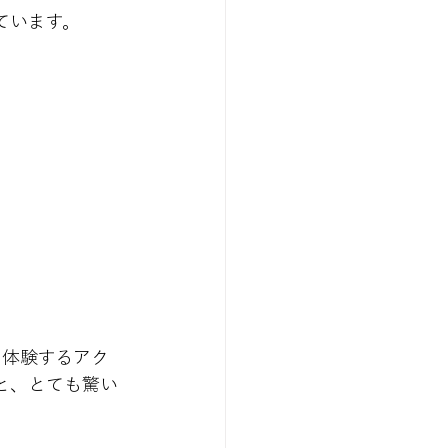
ています。
。
を体験するアク
と、とても驚い