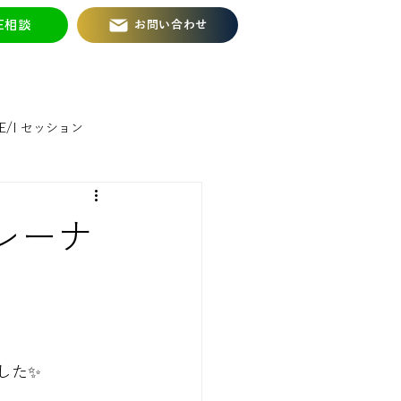
NE相談
お問い合わせ
MPANY
BOOKS
BLOG
E/I セッション
セッション
Te セッション
レーナ
F会
理機能セッション
ました✨