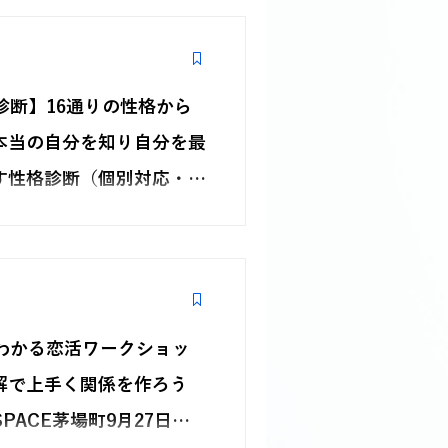
を持つことの重要性を実感し、自然
ションが促進されました。最後に
活に小さなFe行動を取り入れるこ
た。このセッションは、効率重視の
、人間関係を築く新しい視点を提供し
診断】16通りの性格から
望者を募集中です。
本当の自分を知り自分を最
す性格診断（個別対応・
から、本来の自分を読み解くタイプ
で結果が変わる方や、本当のタイプ
おすすめです。強みや仕事、人間関
を対話を通して学び、自己理解を深
全員に「タイプ振り返りシート」と
シート」の2大特典付き。
でわかる恋活ワークショッ
解で上手く関係を作ろう
 SPACE茅場町9月27日