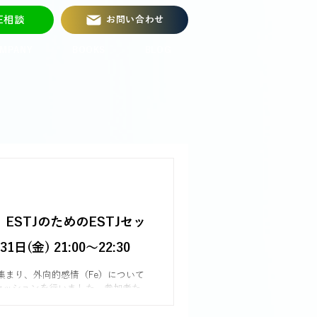
NE相談
お問い合わせ
MPANY
BOOKS
BLOG
ESTJのためのESTJセッ
日(金) 21:00〜22:30
が集まり、外向的感情（Fe）について
セッションを行いました。参加者た
意識を共感し合い、無意識にFeを使
 アクティビティを通じ