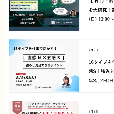
【INTJ・
ル」が変わること
し、本当の価値
を大研究！第1
自身を深く理解
タイプはゴール
(日) 13:00〜
出発点。 Z世代との対話を通して、改めてそのこと
を実感した時間
INTJ・INT
ストにESTPの
動、楽しみ方の
7月11日
16タイプ
感S｜強みと
年8月2日(日) 
16タイプの「直
で感じるやりが
活かし方を考え
を判定するので
めのヒントを、
7月8日