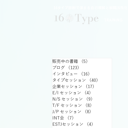
16タイプ診断で深まる自己理解と組織活性化｜
TRAINING
販売中の書籍
（5）
5件の記事
ブログ
（123）
123件の記事
インタビュー
（16）
16件の記事
タイプセッション
（40）
40件の記事
企業セッション
（17）
17件の記事
E/I セッション
（4）
4件の記事
N/S セッション
（9）
9件の記事
T/F セッション
（8）
8件の記事
J/P セッション
（8）
8件の記事
INT会
（7）
7件の記事
ESTJセッション
（4）
4件の記事