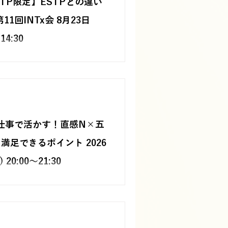
INTP限定】ESTPとの違い
への戸惑いが見られました。 しか
は「4文字」にあるのではなく、自分
1回INTx会 8月23日
しようとするプロセスにあります。
ではなく、自己理解を深めるための
14:30
でした。
P限定のオンライン交流会。スペシャルゲ
ななえさんを迎え、物事の捉え方や行
違いを対話しながら探ります。
を仕事で活かす！直感N×五
満足できるポイント 2026
20:00〜21:30
感N」と「五感S」の違いから、仕事
いや満足のポイント、自分の強みの
るオンラインセッションです。適職
はなく、自分らしく満足して働くた
対話やワークを通して見つけます。