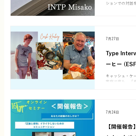
ションでの対話
と「優しさ」に
でした。タイプ
り深まります。
7月27日
Type Int
ーヒー (ESF
キャッシュ・ケ
家庭で育ち、「
続けました。し
がら生きること
や教会活動を経
を受け入れ、カ
みは、内面と外
7月24日
ィシティ（自分
じ頃に心理タイプ
【開催報告
っていた自分が、
す。この経験を