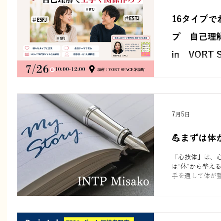
16タイプ
プ 自己理
in VORT
(日) 10:00〜
参加者の9割が1
できた」と好評の
断を通して、自
愛のすれ違いや
7月5日
💪まずは体
「心技体」は、
は“体”から整え
手を通して体が
とや感情の揺れま
らしいTiの思考
ず体にアプロー