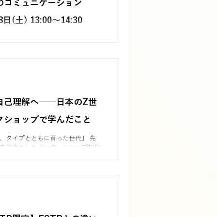
のコミュニケーション
台であり、他人を真似るのではな
強みを生かして生きることが大切だ
日(土) 13:00〜14:30
。現在は、その信念をもとに「ほか
うとするのではなく、自分自身のタ
ション「Tタイプ（思考）・Fタイプ（感
らしく生きてほしい」というメッセ
ました。同じ出来事でもタイプによ
ています。
コミュニケーションの捉え方は大き
参加者の皆さまが驚きや発見を通し
め、違いを楽しみながら学ばれたセ
をご紹介します。
自己理解へ──日本のZ世
クショップで学んだこと
、タイプとともに育った世代」 先
代を対象としたインターンシップ初日
実施しました。 印象的だった
が自分のタイプを知っていて、4文字
いなく答えられたこと。タイプが自
なっている世代なのだと実感しまし
いました。例えば、INFJだと思っ
Jという結果になり、自分の「ラベ