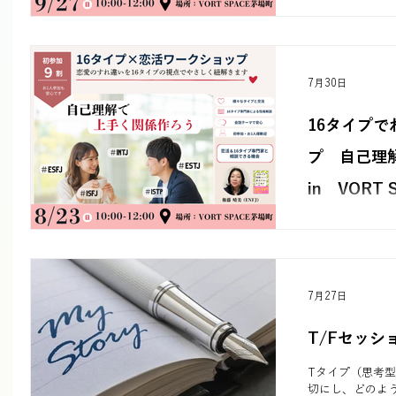
(日) 10:00〜
参加者の9割が1
できた」と好評の
断を通して、自
愛のすれ違いや
7月30日
16タイプ
プ 自己理
in VORT
(日) 10:00〜
参加者の9割が1
できた」と好評の
断を通して、自
愛のすれ違いや
7月27日
T/Fセッ
Tタイプ（思考
切にし、どのよ