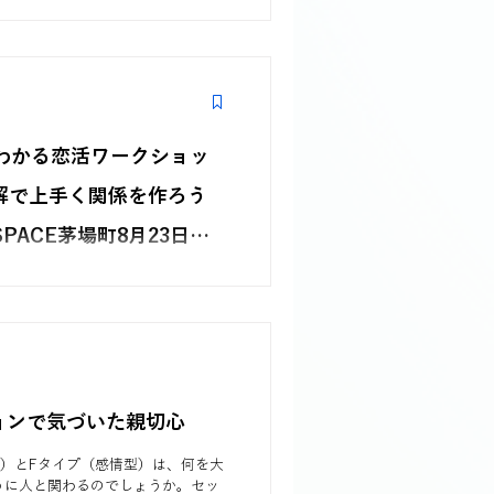
12:00
人参加でも「自然に話せた」「安心
恋活ワークショップ。16タイプ診
分や相手の考え方の違いを知り、恋
会話のクセをやさしく紐解きます。
でわかる恋活ワークショッ
解で上手く関係を作ろう
 SPACE茅場町8月23日
12:00
人参加でも「自然に話せた」「安心
恋活ワークショップ。16タイプ診
分や相手の考え方の違いを知り、恋
会話のクセをやさしく紐解きます。
ションで気づいた親切心
型）とFタイプ（感情型）は、何を大
うに人と関わるのでしょうか。セッ