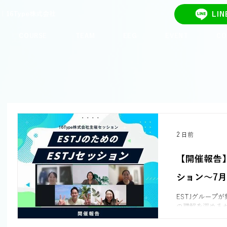
16Type株式会社
LI
COURSE
TEAM
EEG
EVENT
CO
2 日前
【開催報告】
ション〜7月31
ESTJグループ
の理解を深める
ちはFeへの苦手
っている瞬間を感じました。