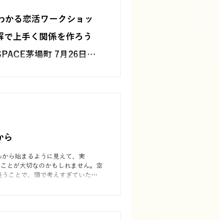
でわかる恋活ワークショッ
解で上手く関係を作ろう
 SPACE茅場町 7月26日
12:00
人参加でも「自然に話せた」「安心
恋活ワークショップ。16タイプ診
分や相手の考え方の違いを知り、恋
会話のクセをやさしく紐解きます。
から
心から始まるように見えて、実
ることが大切なのかもしれません。空
整うことで、頭で考えすぎていたこ
で少しずつ落ち着いていく。INTP
の迷路から抜けるヒントとして、ま
チすることの大切さを綴りました。