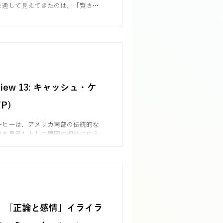
を通して見えてきたのは、「賢さ」
対する思い込みを覆す新たな気づき
の違いを知ることで、他者理解がよ
erview 13: キャッシュ・ケ
P)
ーヒーは、アメリカ南部の伝統的な
良き息子」として周囲の期待に応え
かし、男性に惹かれる自分を隠しな
に深い葛藤を抱えていました。結婚
て心理療法を受け、自らの性的指向
ミングアウトを決意します。その歩
側の人生を一致させる「オーセンテ
らしさ）」を取り戻す旅でした。同
理論と出会い、当初はENFPだと思
】「正論と感情」イライラ
本来はESFPであることを理解しま
通して、自己認識こそが優れたリー