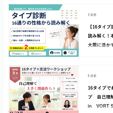
て、相手に興味
なコミュニケー
は、各自が日常生
3 日前
とを決意しまし
ESTJにとって
【16タイプ
ました。参加希
事
読み解く！
大限に活か
の記事
120分）
16タイプの性格
診断。自己診断
を知りたい方に
係への活かし方
めます。受講者
5 日前
「私のトリセツ
16タイプ
プ 自己理
in VORT