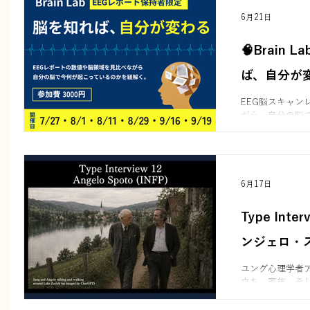
6月21日
🧠Brain
ば、自分が
EEG脳スキャン
がら、自分の脳
Brain Lab
げる実践型セッ
6月17日
Type Interv
ンジェロ・スポ
ユング心理学者
立ち、家族、そ
ビュー。夢の中
機、キャサリン