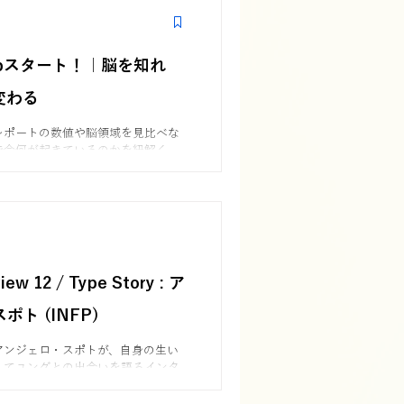
 Labスタート！｜脳を知れ
変わる
レポートの数値や脳領域を見比べな
で今何が起きているのかを紐解く
。脳を知り、自己理解を行動と成長につな
ションです。
iew 12 / Type Story : ア
ト (INFP)
アンジェロ・スポトが、自身の生い
してユングとの出会いを語るインタ
に現れたユングとの対話、人生の転
・マイヤーズとの交流を通して、個