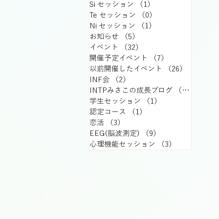
Si セッション
（1）
1件の記事
Te セッション
（0）
0件の記事
Ni セッション
（1）
1件の記事
お知らせ
（5）
5件の記事
イベント
（32）
32件の記事
開催予定イベント
（7）
7件の記事
以前開催したイベント
（26）
26件の記
INF会
（2）
2件の記事
INTPみさこの成長ブログ
（15）
15件
学生セッション
（1）
1件の記事
認定コース
（1）
1件の記事
恋活
（3）
3件の記事
EEG(脳波測定)
（9）
9件の記事
心理機能セッション
（3）
3件の記事