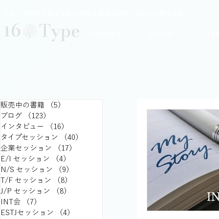
16タイプ診断で深まる自己理解と組織活性化｜16Type株式会社
TRAINING
COURSE
TEA
販売中の書籍
（5）
5件の記事
ブログ
（123）
123件の記事
インタビュー
（16）
16件の記事
タイプセッション
（40）
40件の記事
企業セッション
（17）
17件の記事
E/I セッション
（4）
4件の記事
N/S セッション
（9）
9件の記事
T/F セッション
（8）
8件の記事
J/P セッション
（8）
8件の記事
INT会
（7）
7件の記事
ESTJセッション
（4）
4件の記事