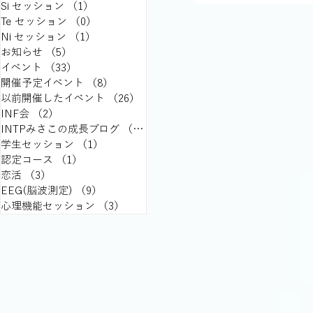
Si セッション
（1）
1件の記事
Te セッション
（0）
0件の記事
Ni セッション
（1）
1件の記事
お知らせ
（5）
5件の記事
イベント
（33）
33件の記事
開催予定イベント
（8）
8件の記事
以前開催したイベント
（26）
26件の記事
INF会
（2）
2件の記事
INTPみさこの成長ブログ
（15）
15件の記事
学生セッション
（1）
1件の記事
認定コース
（1）
1件の記事
恋活
（3）
3件の記事
EEG(脳波測定)
（9）
9件の記事
心理機能セッション
（3）
3件の記事