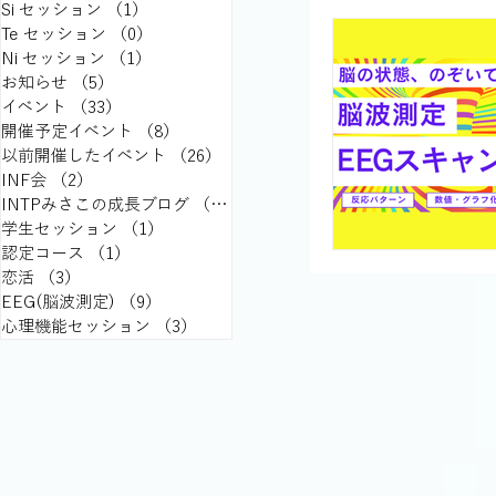
Si セッション
（1）
1件の記事
Te セッション
（0）
0件の記事
Ni セッション
（1）
1件の記事
お知らせ
（5）
5件の記事
イベント
（33）
33件の記事
開催予定イベント
（8）
8件の記事
以前開催したイベント
（26）
26件の記事
INF会
（2）
2件の記事
INTPみさこの成長ブログ
（15）
15件の記事
学生セッション
（1）
1件の記事
認定コース
（1）
1件の記事
恋活
（3）
3件の記事
EEG(脳波測定)
（9）
9件の記事
心理機能セッション
（3）
3件の記事