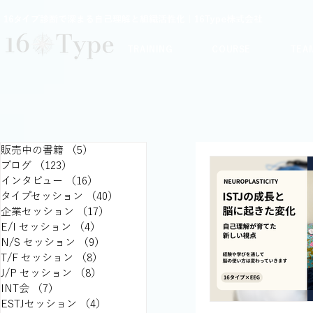
16タイプ診断で深まる自己理解と組織活性化｜16Type株式会社
TRAINING
COURSE
TEA
販売中の書籍
（5）
5件の記事
ブログ
（123）
123件の記事
インタビュー
（16）
16件の記事
タイプセッション
（40）
40件の記事
企業セッション
（17）
17件の記事
E/I セッション
（4）
4件の記事
N/S セッション
（9）
9件の記事
T/F セッション
（8）
8件の記事
J/P セッション
（8）
8件の記事
INT会
（7）
7件の記事
ESTJセッション
（4）
4件の記事