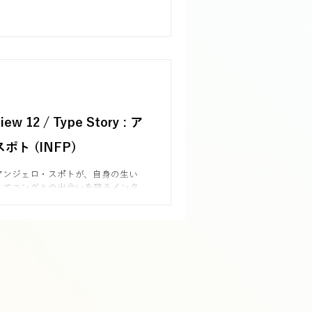
心理タイプ論に大きな影響を与えた
ー博士へ、日本から感謝とお祝いの
動画を送りました。8つの心理機能の
した、楽しく見られる短い動画で
iew 12 / Type Story : ア
ト (INFP)
アンジェロ・スポトが、自身の生い
してユングとの出会いを語るインタ
に現れたユングとの対話、人生の転
・マイヤーズとの交流を通して、個
につながるものとして見つめ直しま