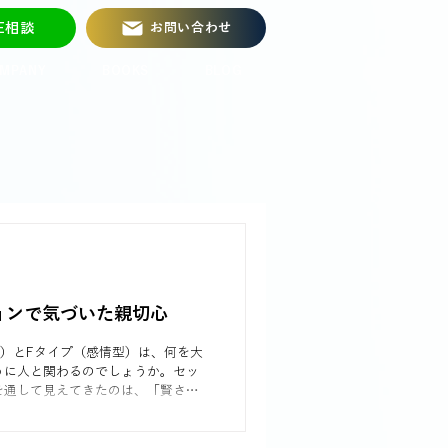
NE相談
お問い合わせ
MPANY
BOOKS
BLOG
ションで気づいた親切心
型）とFタイプ（感情型）は、何を大
うに人と関わるのでしょうか。セッ
を通して見えてきたのは、「賢さ」
対する思い込みを覆す新たな気づき
の違いを知ることで、他者理解がよ