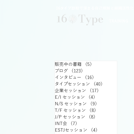
16タイプ診断で深まる自己理解と組織活性化｜
TRAINING
販売中の書籍
（5）
5件の記事
ブログ
（123）
123件の記事
インタビュー
（16）
16件の記事
タイプセッション
（40）
40件の記事
企業セッション
（17）
17件の記事
E/I セッション
（4）
4件の記事
N/S セッション
（9）
9件の記事
T/F セッション
（8）
8件の記事
J/P セッション
（8）
8件の記事
INT会
（7）
7件の記事
ESTJセッション
（4）
4件の記事