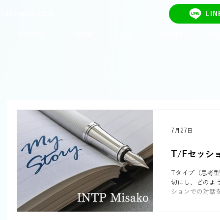
16Type株式会社
LI
COURSE
TEAM
EEG
EVENT
CO
7月27日
T/Fセッ
Tタイプ（思考
切にし、どのよ
ションでの対話
と「優しさ」に
でした。タイプ
り深まります。