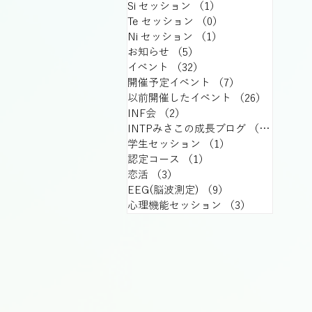
Si セッション
（1）
1件の記事
Te セッション
（0）
0件の記事
Ni セッション
（1）
1件の記事
お知らせ
（5）
5件の記事
イベント
（32）
32件の記事
開催予定イベント
（7）
7件の記事
以前開催したイベント
（26）
26件の記
INF会
（2）
2件の記事
INTPみさこの成長ブログ
（15）
15件
学生セッション
（1）
1件の記事
認定コース
（1）
1件の記事
恋活
（3）
3件の記事
EEG(脳波測定)
（9）
9件の記事
心理機能セッション
（3）
3件の記事