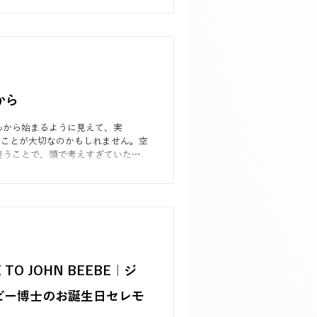
ション「Tタイプ（思考）・Fタイプ（感
らしく生きてほしい」というメッセ
ました。同じ出来事でもタイプによ
ています。
コミュニケーションの捉え方は大き
参加者の皆さまが驚きや発見を通し
め、違いを楽しみながら学ばれたセ
をご紹介します。
から
心から始まるように見えて、実
ることが大切なのかもしれません。空
整うことで、頭で考えすぎていたこ
で少しずつ落ち着いていく。INTP
の迷路から抜けるヒントとして、ま
チすることの大切さを綴りました。
E TO JOHN BEEBE｜ジ
ビー博士のお誕生日セレモ