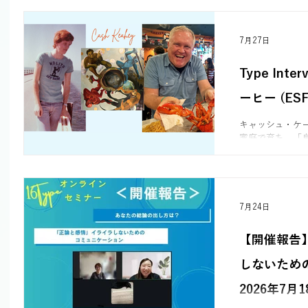
7月27日
Type Int
事
ーヒー (ESF
キャッシュ・ケ
の記事
家庭で育ち、「
続けました。し
がら生きること
や教会活動を経
を受け入れ、カ
みは、内面と外
7月24日
ィシティ（自分
じ頃に心理タイプ
【開催報告
っていた自分が、
す。この経験を
しないため
ダーシップの土
く、自分自身の
2026年7月18
と確信しました
のタイプになろ