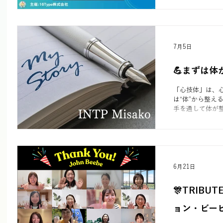
16Typeセッ
イプを最も自分
情）」を開催し
ージを伝え続け
って意思決定や
く異なります。
て他者理解を深
7月5日
ッションの様子
💪まずは体
「心技体」は、
は“体”から整え
手を通して体が
とや感情の揺れま
らしいTiの思考
ず体にアプロー
6月21日
🎊TRIBUT
ョン・ビー