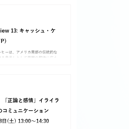
erview 13: キャッシュ・ケ
P)
ーヒーは、アメリカ南部の伝統的な
良き息子」として周囲の期待に応え
かし、男性に惹かれる自分を隠しな
に深い葛藤を抱えていました。結婚
て心理療法を受け、自らの性的指向
ミングアウトを決意します。その歩
側の人生を一致させる「オーセンテ
らしさ）」を取り戻す旅でした。同
理論と出会い、当初はENFPだと思
】「正論と感情」イライラ
本来はESFPであることを理解しま
通して、自己認識こそが優れたリー
のコミュニケーション
台であり、他人を真似るのではな
強みを生かして生きることが大切だ
日(土) 13:00〜14:30
。現在は、その信念をもとに「ほか
うとするのではなく、自分自身のタ