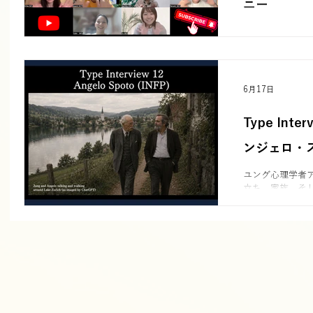
ニー
ユング心理学と
ジョン・ビービ
気持ちを込めた
特徴を一言で表
す。
6月17日
Type Interv
ンジェロ・スポ
ユング心理学者
立ち、家族、そ
ビュー。夢の中
機、キャサリン
性化と魂の成長
す。