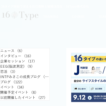
16タイプ診断で深まる自己理解と組織活性化｜16Type株式会社
TRAINING
COURSE
TEA
ニュース
（6）
6件の記事
インタビュー
（16）
16件の記事
企業セッション
（17）
17件の記事
EEG(脳波測定)
（9）
9件の記事
恋活
（3）
3件の記事
INTPみさこの成長ブログ
（15）
15件の記事
ブログ
（122）
122件の記事
イベント
（34）
34件の記事
開催予定イベント
（8）
8件の記事
以前開催したイベント
（27）
27件の記事